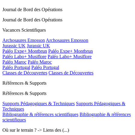
Journal de Bord des Opérations
Journal de Bord des Opérations
Vacances Scientifiques
Archosaures Emosson
Archosaures Emosson
Jurassic UK
Jurassic UK
Paléo Expe+ Montbrun
Paléo Expe+ Montbrun
Paléo Labo+ Musiflore
Paléo Labo+ Musiflore
Paléo Maroc
Paléo Maroc
Paléo Portugal
Paléo Portugal
Classes de Découvertes
Classes de Découvertes
Références & Supports
Références & Supports
Supports Pédagogiques & Techniques
Supports Pédagogiques &
Techniques
Bibliographie & références scientifiques
Bibliographie & références
scientifiques
Où sur le terrain ? -> Liens des (...)