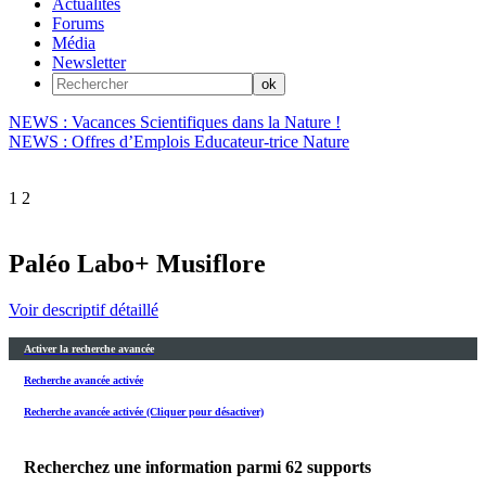
Actualités
Forums
Média
Newsletter
NEWS : Vacances Scientifiques dans la Nature !
NEWS : Offres d’Emplois Educateur-trice Nature
1
2
Paléo Labo+ Musiflore
Voir descriptif détaillé
Activer la recherche avancée
Recherche avancée activée
Recherche avancée activée (Cliquer pour désactiver)
Recherchez une information parmi
62
supports