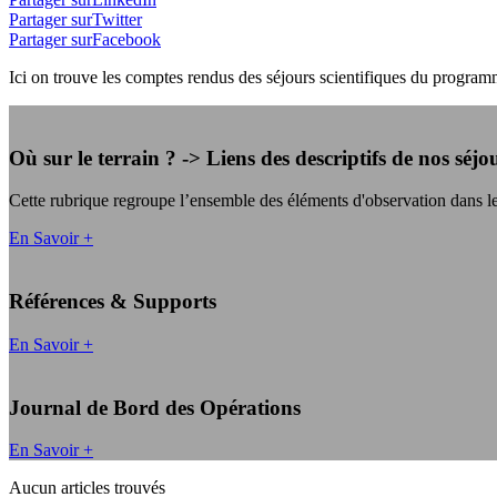
Partager surTwitter
Partager surFacebook
Ici on trouve les comptes rendus des séjours scientifiques du progr
Où sur le terrain ? -> Liens des descriptifs de nos séjo
Cette rubrique regroupe l’ensemble des éléments d'observation dan
En Savoir +
Références & Supports
En Savoir +
Journal de Bord des Opérations
En Savoir +
Aucun articles trouvés