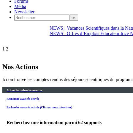
Forums
Média
Newsletter
NEWS : Vacances Scientifiques dans la Natu
NEWS : Offres d’Emplois Educateur-trice N
1
2
Nos Actions
Ici on trouve les comptes rendus des séjours scientifiques du progr
Activer la recherche avancée
Recherche avancée activée
Recherche avancée activée (Cliquer pour désactiver)
Recherchez une information parmi
62
supports