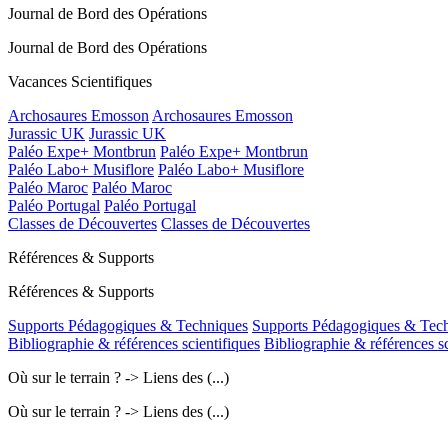
Journal de Bord des Opérations
Journal de Bord des Opérations
Vacances Scientifiques
Archosaures Emosson
Archosaures Emosson
Jurassic UK
Jurassic UK
Paléo Expe+ Montbrun
Paléo Expe+ Montbrun
Paléo Labo+ Musiflore
Paléo Labo+ Musiflore
Paléo Maroc
Paléo Maroc
Paléo Portugal
Paléo Portugal
Classes de Découvertes
Classes de Découvertes
Références & Supports
Références & Supports
Supports Pédagogiques & Techniques
Supports Pédagogiques & Tec
Bibliographie & références scientifiques
Bibliographie & références sc
Où sur le terrain ? -> Liens des (...)
Où sur le terrain ? -> Liens des (...)