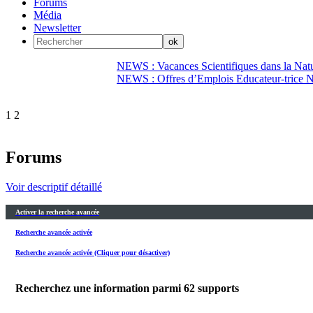
Forums
Média
Newsletter
NEWS : Vacances Scientifiques dans la Natu
NEWS : Offres d’Emplois Educateur-trice N
1
2
Forums
Voir descriptif détaillé
Activer la recherche avancée
Recherche avancée activée
Recherche avancée activée (Cliquer pour désactiver)
Recherchez une information parmi
62
supports