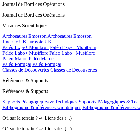
Journal de Bord des Opérations
Journal de Bord des Opérations
Vacances Scientifiques
Archosaures Emosson
Archosaures Emosson
Jurassic UK
Jurassic UK
Paléo Expe+ Montbrun
Paléo Expe+ Montbrun
Paléo Labo+ Musiflore
Paléo Labo+ Musiflore
Paléo Maroc
Paléo Maroc
Paléo Portugal
Paléo Portugal
Classes de Découvertes
Classes de Découvertes
Références & Supports
Références & Supports
Supports Pédagogiques & Techniques
Supports Pédagogiques & Tec
Bibliographie & références scientifiques
Bibliographie & références sc
Où sur le terrain ? -> Liens des (...)
Où sur le terrain ? -> Liens des (...)