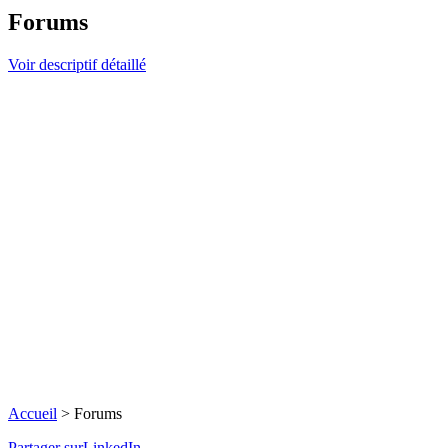
Forums
Voir descriptif détaillé
Accueil
>
Forums
Partager surLinkedIn