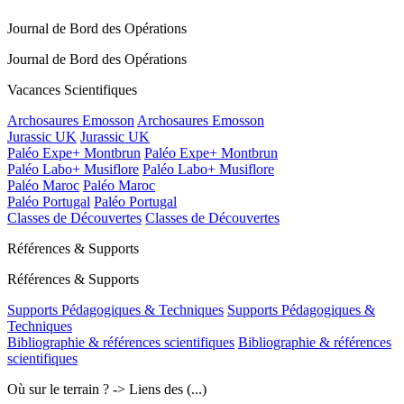
Journal de Bord des Opérations
Journal de Bord des Opérations
Vacances Scientifiques
Archosaures Emosson
Archosaures Emosson
Jurassic UK
Jurassic UK
Paléo Expe+ Montbrun
Paléo Expe+ Montbrun
Paléo Labo+ Musiflore
Paléo Labo+ Musiflore
Paléo Maroc
Paléo Maroc
Paléo Portugal
Paléo Portugal
Classes de Découvertes
Classes de Découvertes
Références & Supports
Références & Supports
Supports Pédagogiques & Techniques
Supports Pédagogiques &
Techniques
Bibliographie & références scientifiques
Bibliographie & références
scientifiques
Où sur le terrain ? -> Liens des (...)