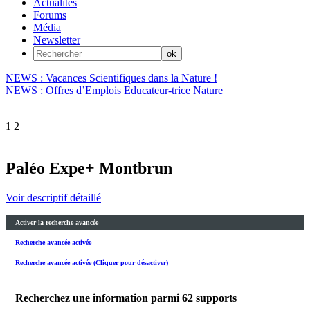
Actualités
Forums
Média
Newsletter
NEWS : Vacances Scientifiques dans la Nature !
NEWS : Offres d’Emplois Educateur-trice Nature
1
2
Paléo Expe+ Montbrun
Voir descriptif détaillé
Activer la recherche avancée
Recherche avancée activée
Recherche avancée activée (Cliquer pour désactiver)
Recherchez une information parmi
62
supports