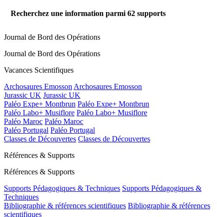
Recherchez une information parmi
62
supports
Journal de Bord des Opérations
Journal de Bord des Opérations
Vacances Scientifiques
Archosaures Emosson
Archosaures Emosson
Jurassic UK
Jurassic UK
Paléo Expe+ Montbrun
Paléo Expe+ Montbrun
Paléo Labo+ Musiflore
Paléo Labo+ Musiflore
Paléo Maroc
Paléo Maroc
Paléo Portugal
Paléo Portugal
Classes de Découvertes
Classes de Découvertes
Références & Supports
Références & Supports
Supports Pédagogiques & Techniques
Supports Pédagogiques &
Techniques
Bibliographie & références scientifiques
Bibliographie & références
scientifiques