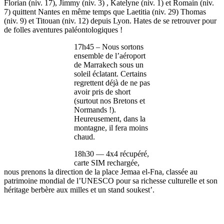
Florian (niv. 17), Jimmy (niv. 3) , Katelyne (niv. 1) et Romain (niv.
7) quittent Nantes en même temps que Laetitia (niv. 29) Thomas
(niv. 9) et Titouan (niv. 12) depuis Lyon. Hates de se retrouver pour
de folles aventures paléontologiques !
17h45 – Nous sortons
ensemble de l’aéroport
de Marrakech sous un
soleil éclatant. Certains
regrettent déjà de ne pas
avoir pris de short
(surtout nos Bretons et
Normands !).
Heureusement, dans la
montagne, il fera moins
chaud.
18h30 — 4x4 récupéré,
carte SIM rechargée,
nous prenons la direction de la place Jemaa el-Fna, classée au
patrimoine mondial de l’UNESCO pour sa richesse culturelle et son
héritage berbère aux milles et un stand soukest’.