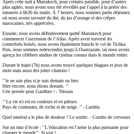
Après cette nuit à Marrakech, pour certains paisible, pour d’autres
plus agitée, nous avons tous été réveillés par l’appel à la prière des
minarets à 6h30 du matin. À 7 heures, nous sommes partis déjeuner,
où nous avons savouré du thé, du jus d’orange et des crêpes
marocaines, très appréciées.
Ensuite, nous avons définitivement quitté Marrakech pour
commencer l’ascension de l’Atlas. Après avoir traversé les
contreforts boisés, nous avons finalement franchi le col de Tichka.
Puis, nous sommes redescendus jusqu’à Ouarzazate, où nous avons
aperçu les célèbres studios de cinéma connus dans le monde entier.
Durant le trajet (7h) nous avons trouvé quelques blagues et jeux de
mots mais aussi des jolies citations !
’’Je ne sais plus si je suis demain ou hier.
Hier encore, nous étions demain. ’’
Une pensée pour Gauthier ! - Titouan
’’ La vie ici est en couleurs et en pdeurs.
Pays de contrastes, de roche et de neige. ’’ - Laetitia
Quel minéral a le plus de douleur ? Le soufre. - Combo de cerveaux
Sur un mur d’école : ’’L’éducation est l’arme la plus puissante pour
changer le monde’’. Si vrai !