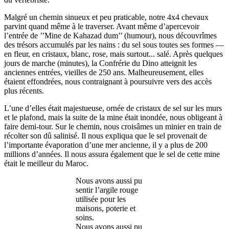
Malgré un chemin sinueux et peu praticable, notre 4x4 chevaux
parvint quand même à le traverser. Avant même d’apercevoir
l’entrée de ’’Mine de Kahazad dum’’ (humour), nous découvrîmes
des trésors accumulés par les nains : du sel sous toutes ses formes —
en fleur, en cristaux, blanc, rose, mais surtout... salé. Après quelques
jours de marche (minutes), la Confrérie du Dino atteignit les
anciennes entrées, vieilles de 250 ans. Malheureusement, elles
étaient effondrées, nous contraignant à poursuivre vers des accès
plus récents.
L’une d’elles était majestueuse, ornée de cristaux de sel sur les murs
et le plafond, mais la suite de la mine était inondée, nous obligeant à
faire demi-tour. Sur le chemin, nous croisâmes un minier en train de
récolter son dû salinisé. Il nous expliqua que le sel provenait de
l’importante évaporation d’une mer ancienne, il y a plus de 200
millions d’années. Il nous assura également que le sel de cette mine
était le meilleur du Maroc.
Nous avons aussi pu
sentir l’argile rouge
utilisée pour les
maisons, poterie et
soins.
Nous avons aussi pu