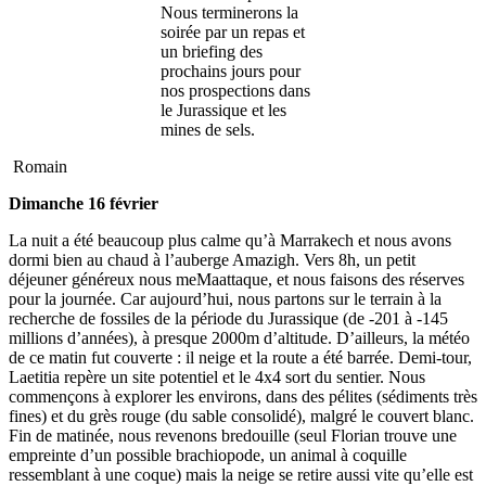
Nous terminerons la
soirée par un repas et
un briefing des
prochains jours pour
nos prospections dans
le Jurassique et les
mines de sels.
Romain
Dimanche 16 février
La nuit a été beaucoup plus calme qu’à Marrakech et nous avons
dormi bien au chaud à l’auberge Amazigh. Vers 8h, un petit
déjeuner généreux nous meMaattaque, et nous faisons des réserves
pour la journée. Car aujourd’hui, nous partons sur le terrain à la
recherche de fossiles de la période du Jurassique (de -201 à -145
millions d’années), à presque 2000m d’altitude. D’ailleurs, la météo
de ce matin fut couverte : il neige et la route a été barrée. Demi-tour,
Laetitia repère un site potentiel et le 4x4 sort du sentier. Nous
commençons à explorer les environs, dans des pélites (sédiments très
fines) et du grès rouge (du sable consolidé), malgré le couvert blanc.
Fin de matinée, nous revenons bredouille (seul Florian trouve une
empreinte d’un possible brachiopode, un animal à coquille
ressemblant à une coque) mais la neige se retire aussi vite qu’elle est