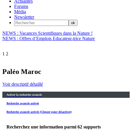
Actualités
Forums
Média
Newsletter
NEWS : Vacances Scientifiques dans la Nature !
NEWS : Offres d’Emplois Educateur-trice Nature
1
2
Paléo Maroc
Voir descriptif détaillé
Activer la recherche avancée
Recherche avancée activée
Recherche avancée activée (Cliquer pour désactiver)
Recherchez une information parmi
62
supports