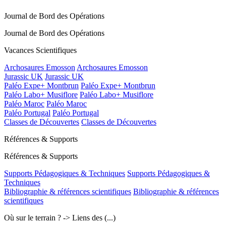
Journal de Bord des Opérations
Journal de Bord des Opérations
Vacances Scientifiques
Archosaures Emosson
Archosaures Emosson
Jurassic UK
Jurassic UK
Paléo Expe+ Montbrun
Paléo Expe+ Montbrun
Paléo Labo+ Musiflore
Paléo Labo+ Musiflore
Paléo Maroc
Paléo Maroc
Paléo Portugal
Paléo Portugal
Classes de Découvertes
Classes de Découvertes
Références & Supports
Références & Supports
Supports Pédagogiques & Techniques
Supports Pédagogiques &
Techniques
Bibliographie & références scientifiques
Bibliographie & références
scientifiques
Où sur le terrain ? -> Liens des (...)