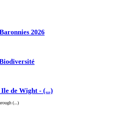
 Baronnies 2026
Biodiversité
le de Wight - (...)
hrough (...)