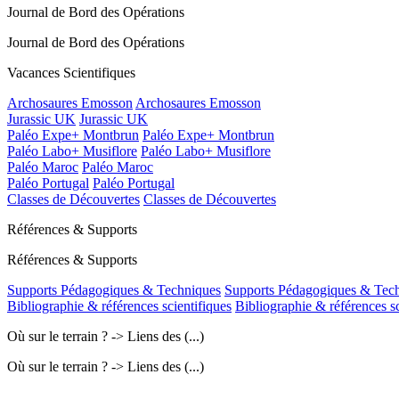
Journal de Bord des Opérations
Journal de Bord des Opérations
Vacances Scientifiques
Archosaures Emosson
Archosaures Emosson
Jurassic UK
Jurassic UK
Paléo Expe+ Montbrun
Paléo Expe+ Montbrun
Paléo Labo+ Musiflore
Paléo Labo+ Musiflore
Paléo Maroc
Paléo Maroc
Paléo Portugal
Paléo Portugal
Classes de Découvertes
Classes de Découvertes
Références & Supports
Références & Supports
Supports Pédagogiques & Techniques
Supports Pédagogiques & Tec
Bibliographie & références scientifiques
Bibliographie & références sc
Où sur le terrain ? -> Liens des (...)
Où sur le terrain ? -> Liens des (...)